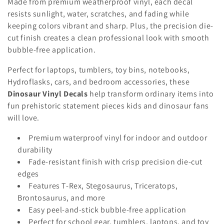
c
Made from premium weatherproof vinyl, each decal
resists sunlight, water, scratches, and fading while
i
keeping colors vibrant and sharp. Plus, the precision die-
ó
cut finish creates a clean professional look with smooth
bubble-free application.
n
Perfect for laptops, tumblers, toy bins, notebooks,
:
Hydroflasks, cars, and bedroom accessories, these
Dinosaur Vinyl Decals
help transform ordinary items into
fun prehistoric statement pieces kids and dinosaur fans
will love.
Premium waterproof vinyl for indoor and outdoor
durability
Fade-resistant finish with crisp precision die-cut
edges
Features T-Rex, Stegosaurus, Triceratops,
Brontosaurus, and more
Easy peel-and-stick bubble-free application
Perfect for school gear, tumblers, laptops, and toy