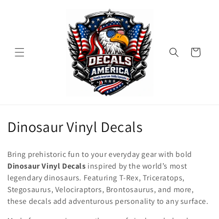
Ir
directamente
al contenido
Carrito
C
Dinosaur Vinyl Decals
o
Bring prehistoric fun to your everyday gear with bold
l
Dinosaur Vinyl Decals
inspired by the world’s most
legendary dinosaurs. Featuring T-Rex, Triceratops,
e
Stegosaurus, Velociraptors, Brontosaurus, and more,
c
these decals add adventurous personality to any surface.